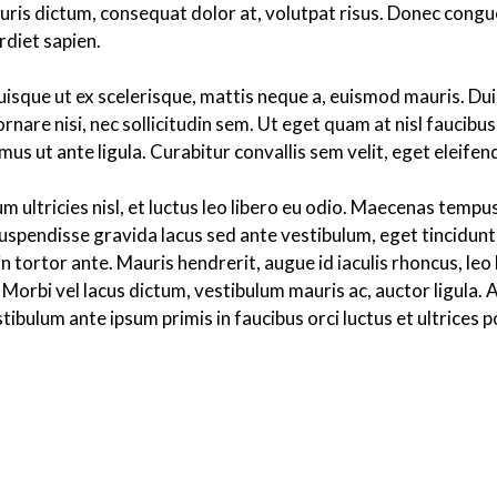
mauris dictum, consequat dolor at, volutpat risus. Donec congu
rdiet sapien.
sque ut ex scelerisque, mattis neque a, euismod mauris. Duis
in ornare nisi, nec sollicitudin sem. Ut eget quam at nisl fauc
 ut ante ligula. Curabitur convallis sem velit, eget eleifend
sum ultricies nisl, et luctus leo libero eu odio. Maecenas tem
Suspendisse gravida lacus sed ante vestibulum, eget tincidunt
tortor ante. Mauris hendrerit, augue id iaculis rhoncus, leo 
Morbi vel lacus dictum, vestibulum mauris ac, auctor ligula. 
tibulum ante ipsum primis in faucibus orci luctus et ultrices 