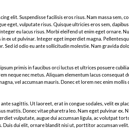
cing elit. Suspendisse facilisis eros risus. Nam massa sem, 
ue eget, vulputate risus. Quisque ultricies eros sem, dapibus
nteger eu lacus risus. Morbi eleifend ut enim eget ornare. Nu
 in ex ut pulvinar. Integer eget imperdiet magna. Pellentesqu
. Sed id odio eu ante sollicitudin molestie. Nam gravida dolor
e ipsum primis in faucibus orci luctus et ultrices posuere cub
 lorem neque nec metus. Aliquam elementum lacus consequat d
et magna, vel accumsan mauris. Donec et lorem nec enim mollis
 ante sagittis. Ut laoreet, erat in congue sodales, velit ex pla
risus mattis. Donec vitae pharetra leo. Nam eget pulvinar ex. 
rdiet vulputate, augue dui accumsan ligula, ac volutpat tortor
 Duis dui elit, ornare blandit nisi ut, porttitor accumsan veli