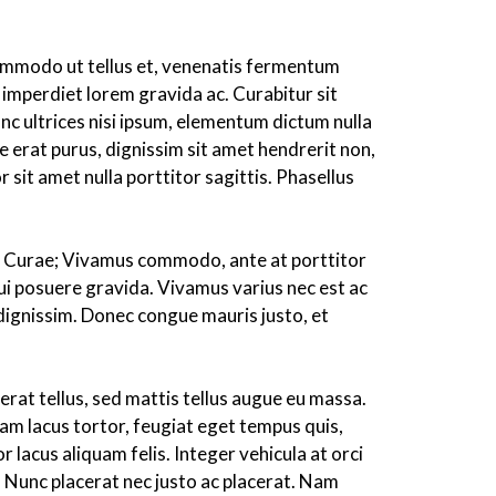
commodo ut tellus et, venenatis fermentum
 imperdiet lorem gravida ac. Curabitur sit
nc ultrices nisi ipsum, elementum dictum nulla
e erat purus, dignissim sit amet hendrerit non,
 sit amet nulla porttitor sagittis. Phasellus
ilia Curae; Vivamus commodo, ante at porttitor
ui posuere gravida. Vivamus varius nec est ac
 dignissim. Donec congue mauris justo, et
cerat tellus, sed mattis tellus augue eu massa.
Nam lacus tortor, feugiat eget tempus quis,
 lacus aliquam felis. Integer vehicula at orci
t. Nunc placerat nec justo ac placerat. Nam